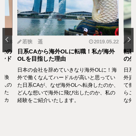
.12.18
若狭 遥
2019.05.22
羽
となの
日系CAから海外OLに転職！私が海外
転職
カンド
OLを目指した理由
の生
日本の会社を辞めていきなり海外OLに！海
日系
転換
外で働くなんてハードルが高いと思ってい
外資
1人の
た日系CAが、なぜ海外OLへ転身したのか、
て働
えた
どんな想いで海外に飛び出したのか、私の
らこ
セカ
経験をご紹介いたします。
な外