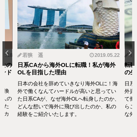
.12.18
若狭 遥
2019.05.22
羽
となの
日系CAから海外OLに転職！私が海外
転職
カンド
OLを目指した理由
の生
日本の会社を辞めていきなり海外OLに！海
日系
転換
外で働くなんてハードルが高いと思ってい
外資
1人の
た日系CAが、なぜ海外OLへ転身したのか、
て働
えた
どんな想いで海外に飛び出したのか、私の
らこ
セカ
経験をご紹介いたします。
な外