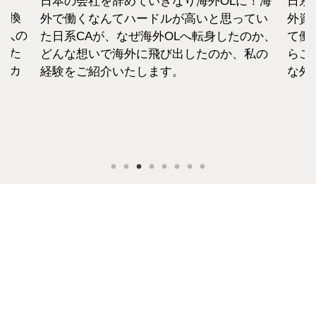
日本の会社を辞めていきなり海外OLに！海
日系
転換
外で働くなんてハードルが高いと思ってい
外資
1人の
た日系CAが、なぜ海外OLへ転身したのか、
て働
えた
どんな想いで海外に飛び出したのか、私の
らこ
セカ
経験をご紹介いたします。
な外