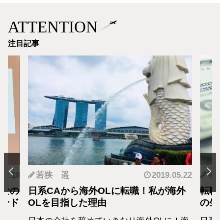
ATTENTION
注目記事
.12.18
若狭 遥
2019.05.22
羽
となの
日系CAから海外OLに転職！私が海外
転職
カンド
OLを目指した理由
の生