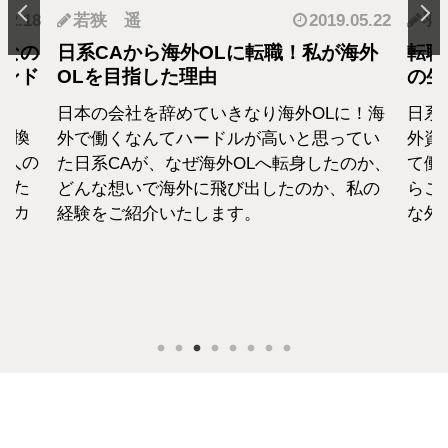
.12.18
若狭 遥
2019.05.22
羽
となの
日系CAから海外OLに転職！私が海外
転職
カンド
OLを目指した理由
の生
日本の会社を辞めていきなり海外OLに！海
日系
転換
外で働くなんてハードルが高いと思ってい
外資
1人の
た日系CAが、なぜ海外OLへ転身したのか、
て働
えた
どんな想いで海外に飛び出したのか、私の
らこ
セカ
経験をご紹介いたします。
な外