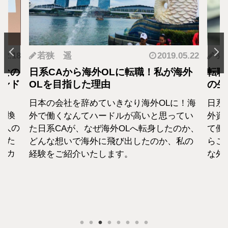
.12.18
若狭 遥
2019.05.22
羽
となの
日系CAから海外OLに転職！私が海外
転職
カンド
OLを目指した理由
の生
日本の会社を辞めていきなり海外OLに！海
日系
転換
外で働くなんてハードルが高いと思ってい
外資
1人の
た日系CAが、なぜ海外OLへ転身したのか、
て働
えた
どんな想いで海外に飛び出したのか、私の
らこ
セカ
経験をご紹介いたします。
な外