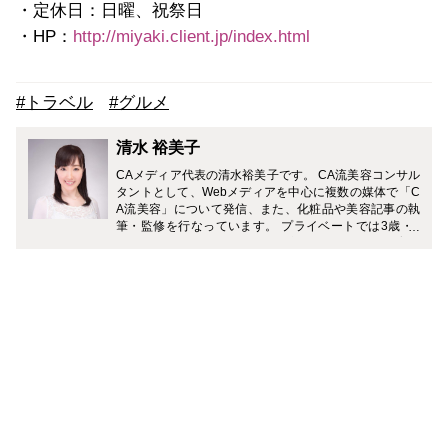
・定休日：日曜、祝祭日
・HP：
http://miyaki.client.jp/index.html
#トラベル
#グルメ
清水 裕美子
CAメディア代表の清水裕美子です。 CA流美容コンサル
タントとして、Webメディアを中心に複数の媒体で「C
A流美容」について発信、また、化粧品や美容記事の執
筆・監修を行なっています。 プライベートでは3歳・7
歳（男の子）の2児の母。 「一流の大人を目指す旅育」
に力を入れていて、複数のメディアでおすすめの旅のプ
ランやホテルなどを紹介中です。 Instagramでは、家庭
と仕事を無理なく両立しながら、理想のライフスタイル
を叶える働きかたについて発信中。