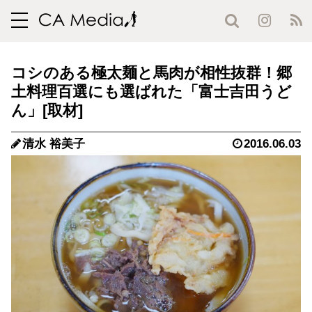
toggle
navigation
コシのある極太麺と馬肉が相性抜群！郷
土料理百選にも選ばれた「富士吉田うど
ん」
清水 裕美子
2016.06.03