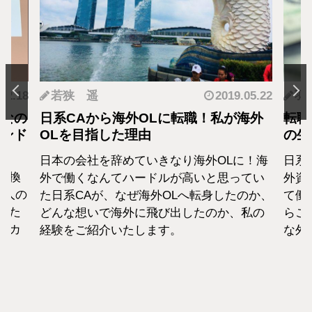
.12.18
若狭 遥
2019.05.22
羽
となの
日系CAから海外OLに転職！私が海外
転職
カンド
OLを目指した理由
の生
日本の会社を辞めていきなり海外OLに！海
日系
転換
外で働くなんてハードルが高いと思ってい
外資
1人の
た日系CAが、なぜ海外OLへ転身したのか、
て働
えた
どんな想いで海外に飛び出したのか、私の
らこ
セカ
経験をご紹介いたします。
な外