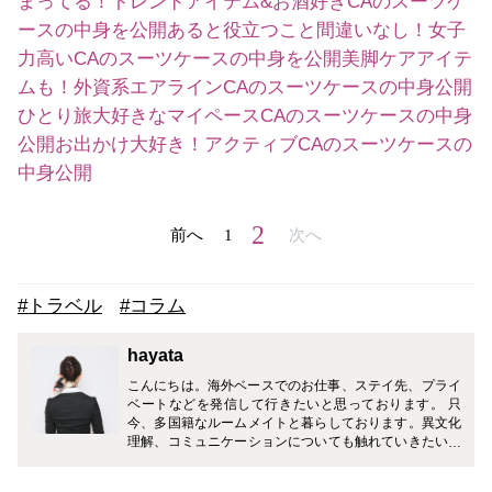
まってる！トレンドアイテム&お酒好きCAのスーツケ
ースの中身を公開
あると役立つこと間違いなし！女子
力高いCAのスーツケースの中身を公開
美脚ケアアイテ
ムも！外資系エアラインCAのスーツケースの中身公開
ひとり旅大好きなマイペースCAのスーツケースの中身
公開
お出かけ大好き！アクティブCAのスーツケースの
中身公開
2
前へ
1
次へ
#トラベル
#コラム
hayata
こんにちは。海外ベースでのお仕事、ステイ先、プライ
ベートなどを発信して行きたいと思っております。 只
今、多国籍なルームメイトと暮らしております。異文化
理解、コミュニケーションについても触れていきたいで
す。 ブログ http://ameblo.jp/workinginforeigncountry/で
す。よかったら覗いて見てください。