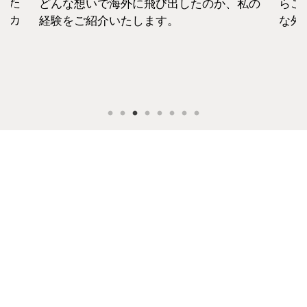
えた
どんな想いで海外に飛び出したのか、私の
らこ
セカ
経験をご紹介いたします。
な外