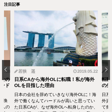
注目記事
.12.18
若狭 遥
2019.05.22
羽
となの
日系CAから海外OLに転職！私が海外
転職
カンド
OLを目指した理由
の生
日本の会社を辞めていきなり海外OLに！海
日系
転換
外で働くなんてハードルが高いと思ってい
外資
1人の
た日系CAが、なぜ海外OLへ転身したのか、
て働