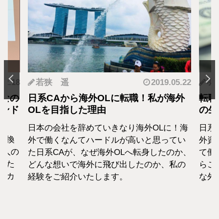
.12.18
若狭 遥
2019.05.22
羽
となの
日系CAから海外OLに転職！私が海外
転職
カンド
OLを目指した理由
の生
日本の会社を辞めていきなり海外OLに！海
日系
転換
外で働くなんてハードルが高いと思ってい
外資
1人の
た日系CAが、なぜ海外OLへ転身したのか、
て働
えた
どんな想いで海外に飛び出したのか、私の
らこ
セカ
経験をご紹介いたします。
な外