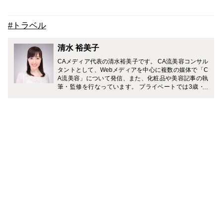
#トラベル
清水 裕美子
CAメディア代表の清水裕美子です。 CA流美容コンサル
タントとして、Webメディアを中心に複数の媒体で「C
A流美容」について発信、また、化粧品や美容記事の執
筆・監修を行なっています。 プライベートでは3歳・7
歳（男の子）の2児の母。 「一流の大人を目指す旅育」
に力を入れていて、複数のメディアでおすすめの旅のプ
ランやホテルなどを紹介中です。 Instagramでは、家庭
と仕事を無理なく両立しながら、理想のライフスタイル
を叶える働きかたについて発信中。