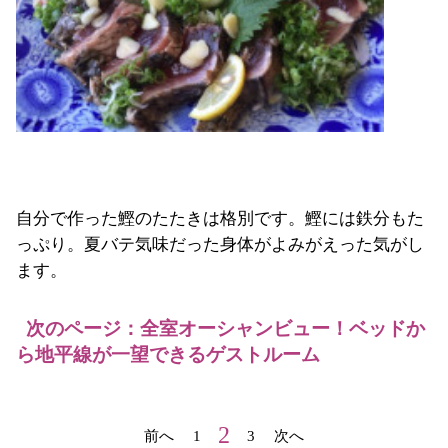
自分で作った鰹のたたきは格別です。鰹には鉄分もた
っぷり。夏バテ気味だった身体がよみがえった気がし
ます。
次のページ：全室オーシャンビュー！ベッドか
ら地平線が一望できるゲストルーム
2
前へ
1
3
次へ