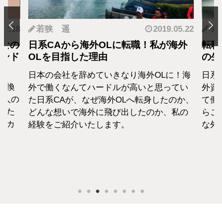
.12.18
若狭 遥
2019.05.22
羽
となの
日系CAから海外OLに転職！私が海外
転職
カンド
OLを目指した理由
の生
日本の会社を辞めていきなり海外OLに！海
日系
転換
外で働くなんてハードルが高いと思ってい
外資
1人の
た日系CAが、なぜ海外OLへ転身したのか、
て働
えた
どんな想いで海外に飛び出したのか、私の
らこ
セカ
経験をご紹介いたします。
な外