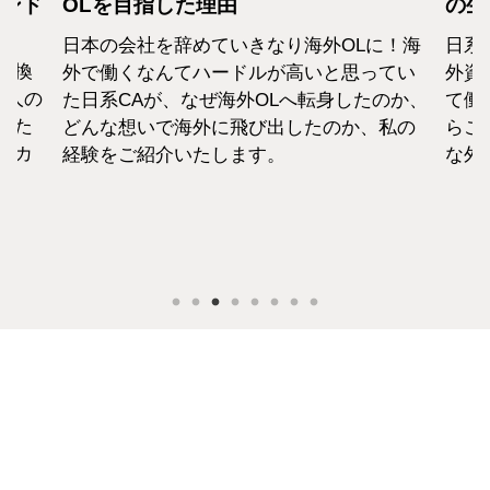
カンド
OLを目指した理由
の生
日本の会社を辞めていきなり海外OLに！海
日系
転換
外で働くなんてハードルが高いと思ってい
外資
1人の
た日系CAが、なぜ海外OLへ転身したのか、
て働
えた
どんな想いで海外に飛び出したのか、私の
らこ
セカ
経験をご紹介いたします。
な外