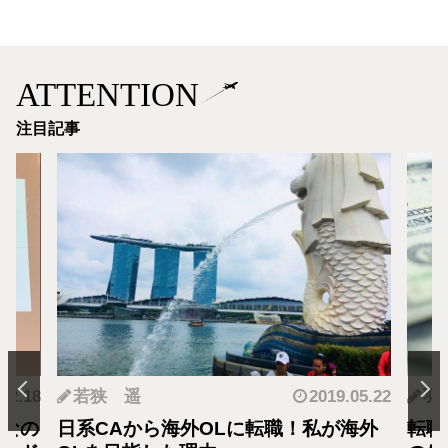
ATTENTION
注目記事
.12.18
若狭 遥
2019.05.22
羽
となの
日系CAから海外OLに転職！私が海外
転職