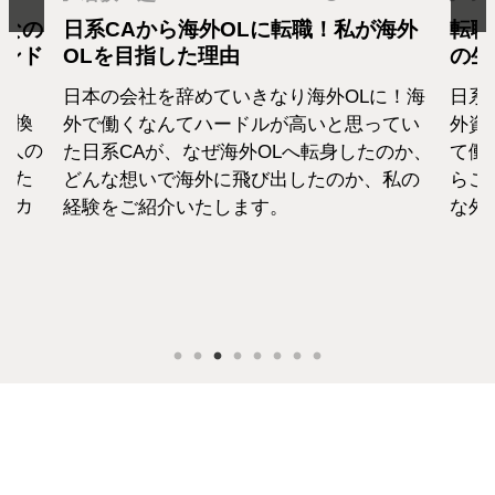
となの
日系CAから海外OLに転職！私が海外
転職
カンド
OLを目指した理由
の生
日本の会社を辞めていきなり海外OLに！海
日系
転換
外で働くなんてハードルが高いと思ってい
外資
1人の
た日系CAが、なぜ海外OLへ転身したのか、
て働
えた
どんな想いで海外に飛び出したのか、私の
らこ
セカ
経験をご紹介いたします。
な外