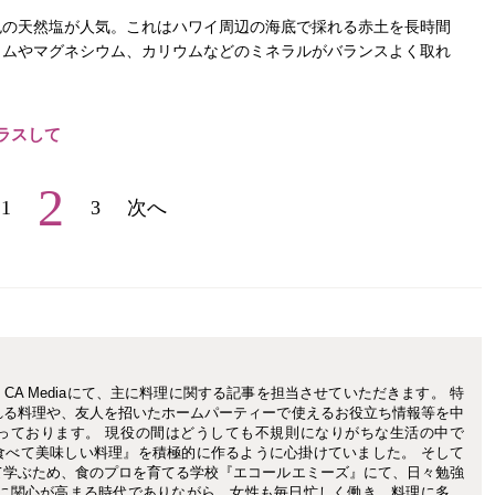
色の天然塩が人気。これはハワイ周辺の海底で採れる赤土を長時間
ウムやマグネシウム、カリウムなどのミネラルがバランスよく取れ
ラスして
2
1
3
次へ
A Mediaにて、主に料理に関する記事を担当させていただきます。 特
れる料理や、友人を招いたホームパーティーで使えるお役立ち情報等を中
っております。 現役の間はどうしても不規則になりがちな生活の中で
食べて美味しい料理』を積極的に作るように心掛けていました。 そして
て学ぶため、食のプロを育てる学校『エコールエミーズ』にて、日々勉強
全に関心が高まる時代でありながら、女性も毎日忙しく働き、料理に多く