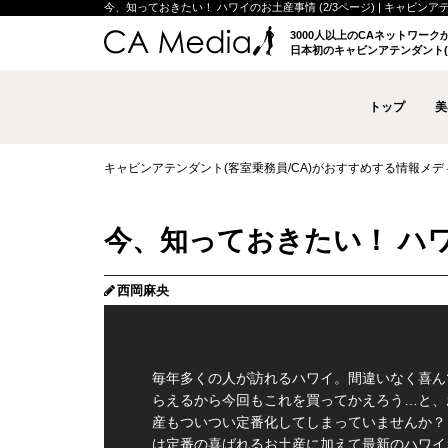
今、知っておきたい！ ハワイのお土産事情 (2/3ページ) | キャビンアテン
3000人以上のCAネットワー
日本初のキャビンアテンダント(
トップ
美
キャビンアテンダント(客室乗務員/CA)がおすすめする情報メディア 
今、知っておきたい！ ハワイ
西岡麻央
毎年多くの人が訪れるハワイ。間違いなく喜ん
らえるから今回もこれを買ってかえろう…と、
産もついつい定番化してしまっていませんか？
は定番の喜ばれるお土産に加えて最新のハワイ