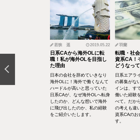
mi
2019.12.18
若狭 遥
2019.05.22
羽蘭
から野菜ソムリエ
日系CAから海外OLに転
転職・社会
おとなの食育」を伝
職！私が海外OLを目指し
資系CA！
CAの転職＆セカン
た理由
どうなって
リア体験談vol.13～
日本の会社を辞めていきなり
日系エアラ
結婚、出産などを通し
海外OLに！海外で働くなんて
の募集がな
の転換期が度々ありま
ハードルが高いと思っていた
インは、す
でもあるけど、1人の女
日系CAが、なぜ海外OLへ転身
働いた経験
て自立もしていたい。
したのか、どんな想いで海外
べて。だか
えた中で選んだ「野菜
に飛び出したのか、私の経験
の考えも違
エ」としてのセカンド
をご紹介いたします。
資系CAの
アをお話いたします。
す。