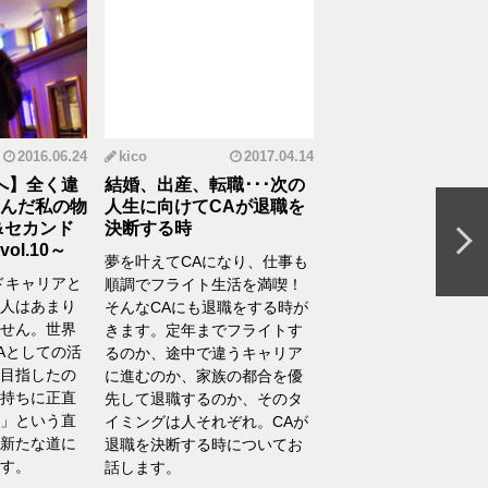
2016.06.24
kico
2017.04.14
riko
20
へ】全く違
結婚、出産、転職･･･次の
元CAの育児論！離
んだ私の物
人生に向けてCAが退職を
食べてくれない、自
&セカンド
決断する時
間を持ちたいをCA
l.10～
決
夢を叶えてCAになり、仕事も
ドキャリアと
離乳食を思うように食
順調でフライト生活を満喫！
人はあまり
れない、自分の時間を
そんなCAにも退職をする時が
せん。世界
い、部屋が散らかって
きます。定年までフライトす
Aとしての活
やるべきことが終わら
るのか、途中で違うキャリア
目指したの
い……そんな育児・家
に進むのか、家族の都合を優
持ちに正直
るなかでの悩みをCA
先して退職するのか、そのタ
」という直
決！キャビンアテンダ
イミングは人それぞれ。CAが
新たな道に
して働くなかで培った
退職を決断する時についてお
す。
を、家庭というフィー
話します。