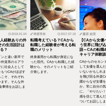
2018.01.04
神原李奈
2017.07.18
藤原 絵里
人経験ありの外
転職考えている？CAから
【CAから女優
その生活設計は
転職した経験者が考える転
う世界に飛び込
る？
職のメリット
語～CAの転職
キャリア体験談vo
インと違い新卒で
終身雇用から転職が身近にな
CAからのセカン
い外資系のエアラ
った現代。CAから転職した経
して女優を選んだ
でに社会人として
験から、そのメリットをご紹
いないかもしれま
をもつCAがほぼす
介致します。
を飛び回る外資C
らこそ、それぞれ
躍からなぜ女優を
います。そんな外
か。常に自分の気
お金事情をお話しま
に、「やりたい！
感を信じて進んだ
ついてお話ししま