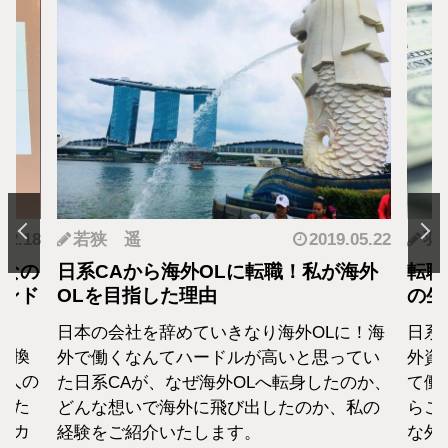
.12.18
若狭 遥
2019.05.22
羽
となの
日系CAから海外OLに転職！私が海外
転職
カンド
OLを目指した理由
の生
日本の会社を辞めていきなり海外OLに！海
日系
転換
外で働くなんてハードルが高いと思ってい
外資
1人の
た日系CAが、なぜ海外OLへ転身したのか、
て働
えた
どんな想いで海外に飛び出したのか、私の
らこ
セカ
経験をご紹介いたします。
な外