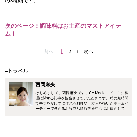
の3種類です。
次のページ：調味料はお土産のマストアイテ
ム！
1
前へ
2
3
次へ
#トラベル
西岡麻央
はじめまして、西岡麻央です。CA Mediaにて、主に料
理に関する記事を担当させていただきます。 特に短時間
で手間をかけずに作れる料理や、友人を招いたホームパ
ーティーで使えるお役立ち情報等を中心にお伝えしてい
きたいと思っております。 現役の間はどうしても不規則
になりがちな生活の中でも、無理せず『身体に優しく食
べて美味しい料理』を積極的に作るように心掛けていま
した。 そして現在は、多方面から食について学ぶため、
食のプロを育てる学校『エコールエミーズ』にて、日々