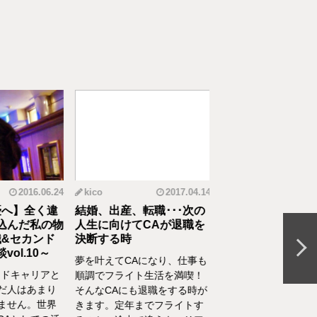
2016.06.24
kico
2017.04.14
riko
20
へ】全く違
結婚、出産、転職･･･次の
元CAの育児論！離
んだ私の物
人生に向けてCAが退職を
食べてくれない、自
&セカンド
決断する時
間を持ちたいをCA
l.10～
決
夢を叶えてCAになり、仕事も
ドキャリアと
離乳食を思うように食
順調でフライト生活を満喫！
人はあまり
れない、自分の時間を
そんなCAにも退職をする時が
せん。世界
い、部屋が散らかって
きます。定年までフライトす