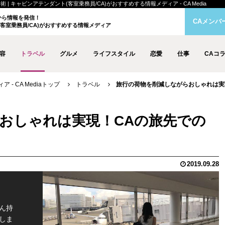
キャビンアテンダント(客室乗務員/CA)がおすすめする情報メディア - CA Media
クから情報を発信！
CAメンバ
客室乗務員/CA)がおすすめする情報メディア
容
トラベル
グルメ
ライフスタイル
恋愛
仕事
CAコ
- CA Mediaトップ
トラベル
旅行の荷物を削減しながらおしゃれは実
おしゃれは実現！CAの旅先での
2019.09.28
ん持
しま