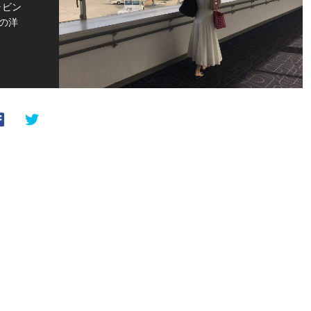
ャビン
の洋