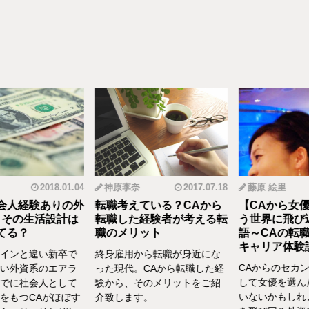
2018.01.04
神原李奈
2017.07.18
藤原 絵里
人経験ありの外
転職考えている？CAから
【CAから女優
その生活設計は
転職した経験者が考える転
う世界に飛び込
る？
職のメリット
語～CAの転職
キャリア体験談vo
インと違い新卒で
終身雇用から転職が身近にな
CAからのセカン
い外資系のエアラ
った現代。CAから転職した経
して女優を選んだ
でに社会人として
験から、そのメリットをご紹
いないかもしれま
をもつCAがほぼす
介致します。