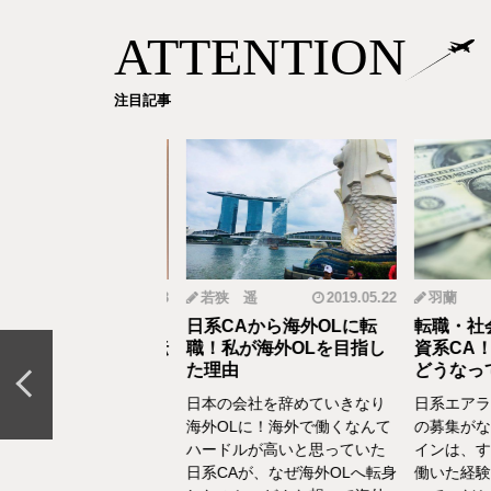
ATTENTION
注目記事
mi
2019.12.18
若狭 遥
2019.05.22
羽蘭
から野菜ソムリエ
日系CAから海外OLに転
転職・社会
おとなの食育」を伝
職！私が海外OLを目指し
資系CA！
CAの転職＆セカン
た理由
どうなって
リア体験談vol.13～
日本の会社を辞めていきなり
日系エアラ
結婚、出産などを通し
海外OLに！海外で働くなんて
の募集がな
の転換期が度々ありま
ハードルが高いと思っていた
インは、す
でもあるけど、1人の女
日系CAが、なぜ海外OLへ転身
働いた経験