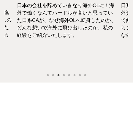
日本の会社を辞めていきなり海外OLに！海
日系
転換
外で働くなんてハードルが高いと思ってい
外資
1人の
た日系CAが、なぜ海外OLへ転身したのか、
て働
えた
どんな想いで海外に飛び出したのか、私の
らこ
セカ
経験をご紹介いたします。
な外