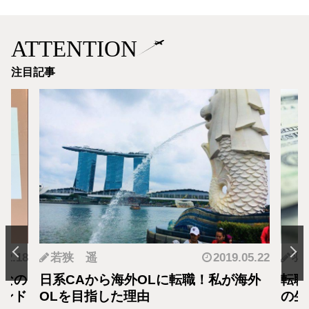
ATTENTION
注目記事
.12.18
若狭 遥
2019.05.22
羽
となの
日系CAから海外OLに転職！私が海外
転職
カンド
OLを目指した理由
の生