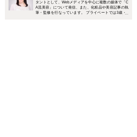
タントとして、Webメディアを中心に複数の媒体で「C
A流美容」について発信、また、化粧品や美容記事の執
筆・監修を行なっています。 プライベートでは3歳・7
歳（男の子）の2児の母。 「一流の大人を目指す旅育」
に力を入れていて、複数のメディアでおすすめの旅のプ
ランやホテルなどを紹介中です。 Instagramでは、家庭
と仕事を無理なく両立しながら、理想のライフスタイル
を叶える働きかたについて発信中。