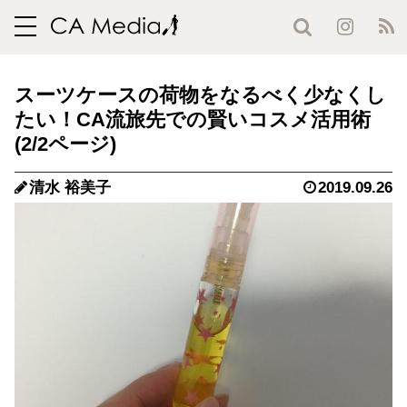
toggle
navigation
スーツケースの荷物をなるべく少なくし
たい！CA流旅先での賢いコスメ活用術
(2/2ページ)
清水 裕美子
2019.09.26