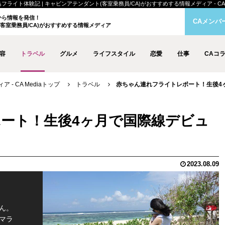
ト体験記 | キャビンアテンダント(客室乗務員/CA)がおすすめする情報メディア - CA M
クから情報を発信！
CAメンバ
客室乗務員/CA)がおすすめする情報メディア
容
トラベル
グルメ
ライフスタイル
恋愛
仕事
CAコ
- CA Mediaトップ
トラベル
赤ちゃん連れフライトレポート！生後4
ート！生後4ヶ月で国際線デビュ
2023.08.09
ん。
マラ