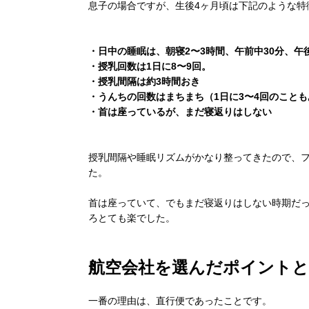
息子の場合ですが、生後4ヶ月頃は下記のような特
・日中の睡眠は、朝寝2〜3時間、午前中30分、午後
・授乳回数は1日に8〜9回。
・授乳間隔は約3時間おき
・うんちの回数はまちまち（1日に3〜4回のことも
・首は座っているが、まだ寝返りはしない
授乳間隔や睡眠リズムがかなり整ってきたので、
た。
首は座っていて、でもまだ寝返りはしない時期だ
ろとても楽でした。
航空会社を選んだポイントと
一番の理由は、直行便であったことです。