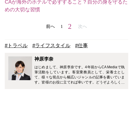
CAが海外のホテルで必ずすること？自分の身を守るた
めの大切な習慣
2
前へ
1
次へ
#トラベル
#ライフスタイル
#仕事
神原李奈
はじめまして、神原李奈です。4年前からCA Mediaで執
筆活動をしています。客室乗務員として、栄養士とし
て、様々な視点から幅広いジャンルの記事を書いていま
す。皆様のお役に立てれば幸いです。どうぞよろしくお
願い致します。