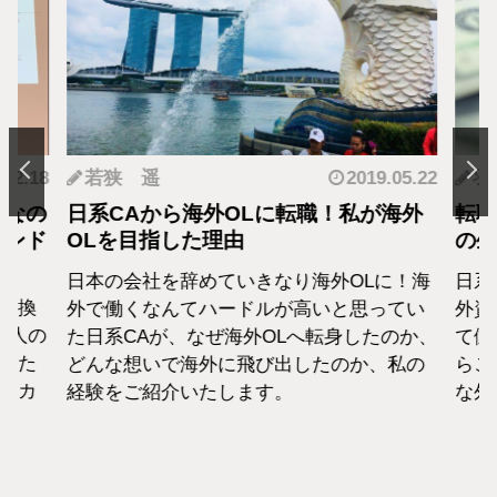
.12.18
若狭 遥
2019.05.22
羽
となの
日系CAから海外OLに転職！私が海外
転職
カンド
OLを目指した理由
の生
日本の会社を辞めていきなり海外OLに！海
日系
転換
外で働くなんてハードルが高いと思ってい
外資
1人の
た日系CAが、なぜ海外OLへ転身したのか、
て働
えた
どんな想いで海外に飛び出したのか、私の
らこ
セカ
経験をご紹介いたします。
な外