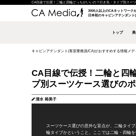
CA目線で伝授！二輪と四輪どっちがいいの？行き先・タイプ別スーツケース
3000人以上のCAネットワー
日本初のキャビンアテンダント(
トップ
美
キャビンアテンダント(客室乗務員/CA)がおすすめする情報メディア 
CA目線で伝授！二輪と四
プ別スーツケース選びの
清水 裕美子
スーツケース選びの意外な盲点が、二輪タイプ
輪タイプかということ。ここでは二輪・四輪を