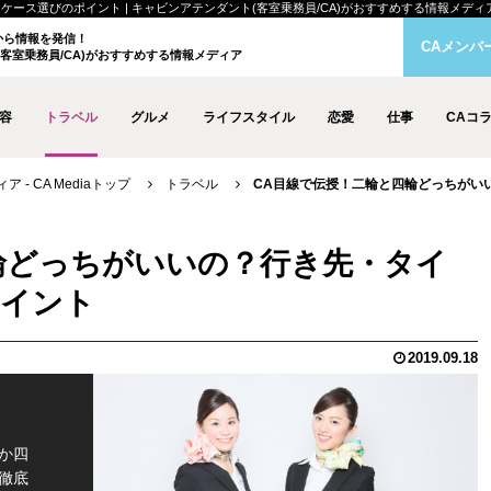
選びのポイント | キャビンアテンダント(客室乗務員/CA)がおすすめする情報メディア - C
クから情報を発信！
CAメンバ
客室乗務員/CA)がおすすめする情報メディア
容
トラベル
グルメ
ライフスタイル
恋愛
仕事
CAコ
- CA Mediaトップ
トラベル
CA目線で伝授！二輪と四輪どっちがい
輪どっちがいいの？行き先・タイ
ポイント
2019.09.18
か四
徹底