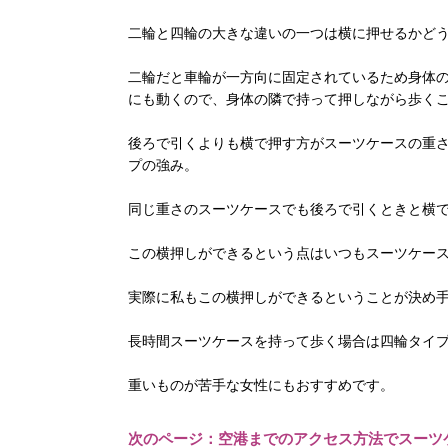
二輪と四輪の大きな違いの一つは横に押せるかど
二輪だと車輪が一方向に固定されているため身体
にも動くので、身体の隣で持って押しながら歩く
後ろで引くよりも横で押す方がスーツケースの重
プの強み。
同じ重さのスーツケースでも後ろで引くときと横
この横押しができるという点はいつもスーツケース
実際に私もこの横押しができるということが決め
長時間スーツケースを持って歩く場合は四輪タイ
重いものが苦手な女性にもおすすめです。
次のページ：空港までのアクセス方法でスーツケ