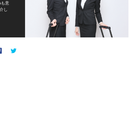
Aも意
介し