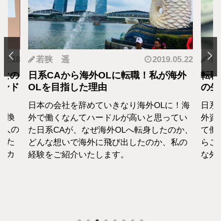
.12.18
若狭 遥
2019.05.22
羽
となの
日系CAから海外OLに転職！私が海外
転職
カンド
OLを目指した理由
の生
日本の会社を辞めていきなり海外OLに！海
日系
転換
外で働くなんてハードルが高いと思ってい
外資
1人の
た日系CAが、なぜ海外OLへ転身したのか、
て働
えた
どんな想いで海外に飛び出したのか、私の
らこ
セカ
経験をご紹介いたします。
な外