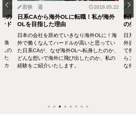
.12.18
若狭 遥
2019.05.22
羽
となの
日系CAから海外OLに転職！私が海外
転職
カンド
OLを目指した理由
の生
日本の会社を辞めていきなり海外OLに！海
日系
転換
外で働くなんてハードルが高いと思ってい
外資
1人の
た日系CAが、なぜ海外OLへ転身したのか、
て働
えた
どんな想いで海外に飛び出したのか、私の
らこ
セカ
経験をご紹介いたします。
な外