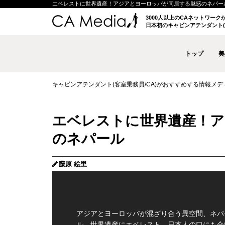
エベレストに世界遺産！アジアとヨーロッパが同居する魅惑のネパール | キ
3000人以上のCAネットワー
日本初のキャビンアテンダント(
トップ
美
キャビンアテンダント(客室乗務員/CA)がおすすめする情報メディア 
エベレストに世界遺産！ア
のネパール
藤原 絵里
アジアとヨーロッパが混ざり合う異空間、ネパ
ル。世界遺産にエベレスト、日本人の口にも合