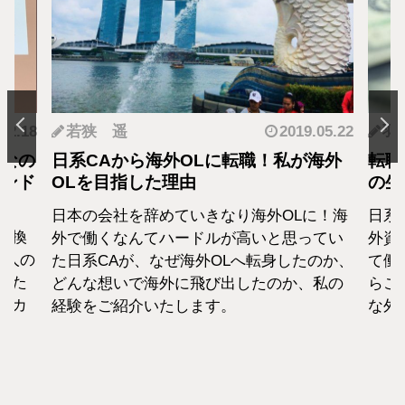
.12.18
若狭 遥
2019.05.22
羽
となの
日系CAから海外OLに転職！私が海外
転職
カンド
OLを目指した理由
の生
日本の会社を辞めていきなり海外OLに！海
日系
転換
外で働くなんてハードルが高いと思ってい
外資
1人の
た日系CAが、なぜ海外OLへ転身したのか、
て働
えた
どんな想いで海外に飛び出したのか、私の
らこ
セカ
経験をご紹介いたします。
な外