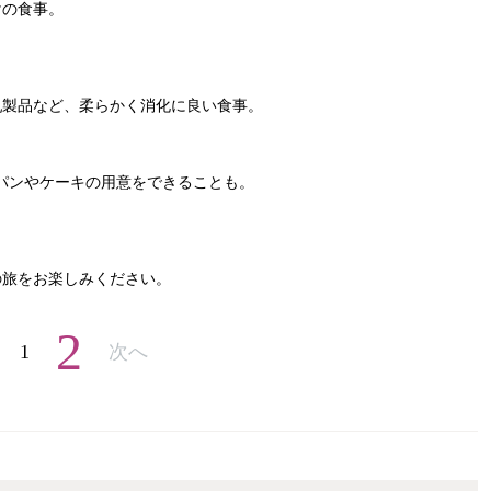
けの食事。
乳製品など、柔らかく消化に良い食事。
ンパンやケーキの用意をできることも。
の旅をお楽しみください。
2
1
次へ