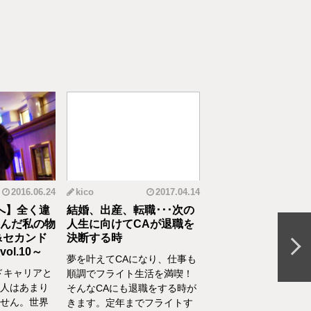
2016.06.24
kico
2017.04.14
riko
20
へ】全く違
結婚、出産、転職･･･次の
元CAの育児論！離
んだ私の物
人生に向けてCAが退職を
食べてくれない、自
&セカンド
決断する時
間を持ちたいをCA
l.10～
決
夢を叶えてCAになり、仕事も
ドキャリアと
離乳食を思うように食
順調でフライト生活を満喫！
人はあまり
れない、自分の時間を
そんなCAにも退職をする時が
せん。世界
い、部屋が散らかって
きます。定年までフライトす