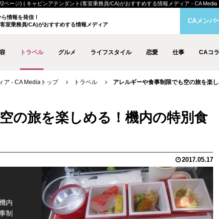
ジ) | キャビンアテンダント(客室乗務員/CA)がおすすめする情報メディア - CA Media
クから情報を発信！
CAメンバ
客室乗務員/CA)がおすすめする情報メディア
容
トラベル
グルメ
ライフスタイル
恋愛
仕事
CAコ
- CA Mediaトップ
トラベル
アレルギーや食事制限でも空の旅を楽しめ
空の旅を楽しめる！機内の特別食
2017.05.17
機内
事制