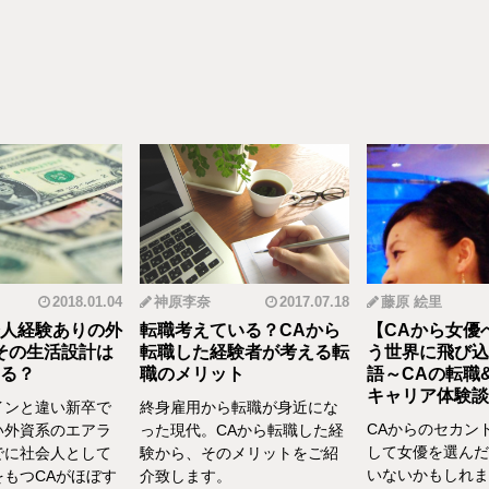
2018.01.04
神原李奈
2017.07.18
藤原 絵里
人経験ありの外
転職考えている？CAから
【CAから女優
その生活設計は
転職した経験者が考える転
う世界に飛び込
る？
職のメリット
語～CAの転職
キャリア体験談vo
インと違い新卒で
終身雇用から転職が身近にな
CAからのセカン
い外資系のエアラ
った現代。CAから転職した経
して女優を選んだ
でに社会人として
験から、そのメリットをご紹
いないかもしれま
をもつCAがほぼす
介致します。