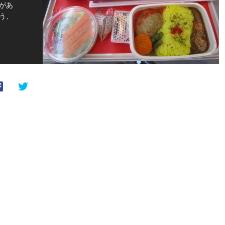
があ
う、