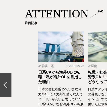
ATTENTION
注目記事
mi
2019.12.18
若狭 遥
2019.05.22
羽蘭
から野菜ソムリエ
日系CAから海外OLに転
転職・社会
おとなの食育」を伝
職！私が海外OLを目指し
資系CA！
CAの転職＆セカン
た理由
どうなって
リア体験談vol.13～
日本の会社を辞めていきなり
日系エアラ
結婚、出産などを通し
海外OLに！海外で働くなんて
の募集がな
の転換期が度々ありま
ハードルが高いと思っていた
インは、す
でもあるけど、1人の女
日系CAが、なぜ海外OLへ転身
働いた経験