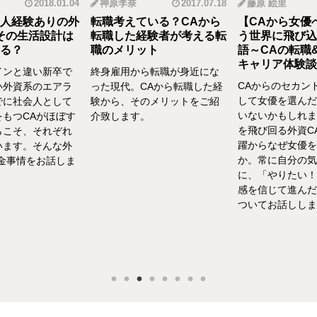
2018.01.04
神原李奈
2017.07.18
藤原 絵里
人経験ありの外
転職考えている？CAから
【CAから女優
その生活設計は
転職した経験者が考える転
う世界に飛び込
る？
職のメリット
語～CAの転職
キャリア体験談vo
インと違い新卒で
終身雇用から転職が身近にな
CAからのセカン
い外資系のエアラ
った現代。CAから転職した経
して女優を選んだ
でに社会人として
験から、そのメリットをご紹
いないかもしれま
をもつCAがほぼす
介致します。
を飛び回る外資C
らこそ、それぞれ
躍からなぜ女優を
います。そんな外
か。常に自分の気
お金事情をお話しま
に、「やりたい！
感を信じて進んだ
ついてお話ししま