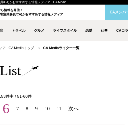
員/CA)がおすすめする情報メディア - CA Media
クから情報を発信！
CAメンバ
客室乗務員/CA)がおすすめする情報メディア
容
トラベル
グルメ
ライフスタイル
恋愛
仕事
CAコ
- CA Mediaトップ
CA Mediaライター一覧
List
153
件中 /
51
-
60
件
6
7
8
9
10
11
次へ