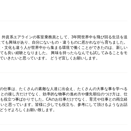
 外資系エアラインの客室乗務員として、3年間世界中を飛び回る生活を送
とても興味があり、自分にないもの・違うものに惹かれながら育ちました。
種・文化も違う人が世界中から集まる環境で働くことができたのは、新しい
ても良い経験となりました。 興味を持ったらなんでも試してみることをモ
ていきたいと思っています。 どうぞ宜しくお願いします。
CAの仕事は、たくさんの素敵な人達に出会え、たくさんの大事な事を学べる
人との接し方だけでなく、効率的な物事の進め方や優先順位のつけ方は、仕
も役立つ事ばかりでした。CAのお仕事だけでなく、育児や仕事との両立経
たいと思っています。皆様に少しでも役立ち、参考にして頂けるようなお話
どうぞよろしくお願い致します。