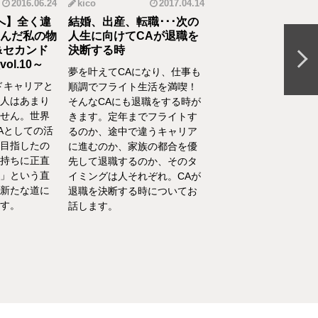
2016.06.24
kico
2017.04.14
riko
20
へ】全く違
結婚、出産、転職･･･次の
元CAの育児論！離
んだ私の物
人生に向けてCAが退職を
食べてくれない、自
&セカンド
決断する時
間を持ちたいをCA
l.10～
決
夢を叶えてCAになり、仕事も
ドキャリアと
離乳食を思うように食
順調でフライト生活を満喫！
人はあまり
れない、自分の時間を
そんなCAにも退職をする時が
せん。世界
い、部屋が散らかって
きます。定年までフライトす
Aとしての活
やるべきことが終わら
るのか、途中で違うキャリア
目指したの
い……そんな育児・家
に進むのか、家族の都合を優
持ちに正直
るなかでの悩みをCA
先して退職するのか、そのタ
」という直
決！キャビンアテンダ
イミングは人それぞれ。CAが
新たな道に
して働くなかで培った
退職を決断する時についてお
す。
を、家庭というフィー
話します。
活かしている筆者が、
決の一例をご紹介いた
す。