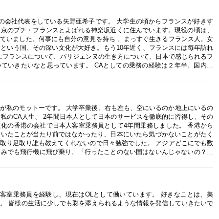
関係の会社代表をしている矢野亜希子です。 大学生の頃からフランスが好きす
東京のプチ・フランスとよばれる神楽坂近くに住んでいます。現役の頃は、
ていました。何事にも自分の意見を持ち 、まっすぐ生きるフランス人。女
という国、その深い文化が大好き。もう10年近く、フランスには毎年訪れ
にフランスについて、パリジェンヌの生き方について、日本で感じられるフ
ていきたいなと思っています。 CAとしての乗務の経験は２年半。国内線
「旅が好き」という気持ち、機内でお客様と心を通わせて聞いた意見、オフ
経験などが、今の自分のあり方に大きく繋がっています。これまでに訪れた
そのものや世界各地の魅力を伝えられたらと、あたらしい旅先の過ごし方を
BITICKET」を運営しています。時々、フランス語通訳としても活動。ライ
が私のモットーです。 大学卒業後、右も左も、空にいるのか地上にいるの
切にしながら、好きなことで輝ける「女性らしい働き方」を模索中なので、
私のCA人生、 2年間日本人として日本のサービスを徹底的に習得し、その
す。 趣味は旅と写真と、ものづくり。家にいる時間は、なるべくクリエイ
化の香港の会社で日本人客室乗務員として4年間乗務しました。 香港から
す。たくさんの人にフランスの魅力、旅のおもしろさなどをお伝えできれば
ていたことが当たり前ではなかったり、日本にいたら気づかないことがたく
します。
取り足取り誰も教えてくれないので日々勉強でした。 アジアどこにでも数
休みでも飛行機に飛び乗り、「行ったことのない国はないんじゃないの？」
現在は、香港を拠点にプリザーブドフラワー教室Eardley Flower by C
で客室乗務員を経験し、現在はOLとして働いています。 好きなことは、美
。 皆様の生活に少しでも彩を添えられるような情報を発信していきたいで
。