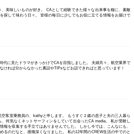
き、美味しいものが好き。 CAとして経験できた様々な出来事を糧に、素敵
を探して味わう日々。 皆様の毎日に少しでもお役に立てる情報をお届けで
 学生時代に見たドラマがきっかけでCAを目指しました。 夫婦共々、航空業界で
なければ分からなかった裏話やTIPsなどお話できればと思っています！
空客室乗務員の、kathyと申します。 もうすぐ２歳の息子と夫の三人暮ら
、何気なくネットサーフィンをしていて出会ったCA media。 私が受験し
情報を収集する手立てはありませんでした。 しかし今では、こんなにも、
めるのだなと、感慨深くなりました。 私の12年間のCREW生活の中でのと