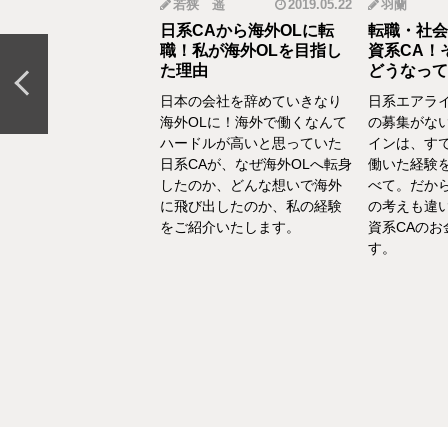
mi
2019.12.18
若狭 遥
2019.05.22
羽蘭
から野菜ソムリエ
日系CAから海外OLに転
転職・社会
おとなの食育」を伝
職！私が海外OLを目指し
資系CA！
CAの転職＆セカン
た理由
どうなって
リア体験談vol.13～
日本の会社を辞めていきなり
日系エアラ
結婚、出産などを通し
海外OLに！海外で働くなんて
の募集がな
の転換期が度々ありま
ハードルが高いと思っていた
インは、す
でもあるけど、1人の女
日系CAが、なぜ海外OLへ転身
働いた経験
て自立もしていたい。
したのか、どんな想いで海外
べて。だか
えた中で選んだ「野菜
に飛び出したのか、私の経験
の考えも違
エ」としてのセカンド
をご紹介いたします。
資系CAの
アをお話いたします。
す。