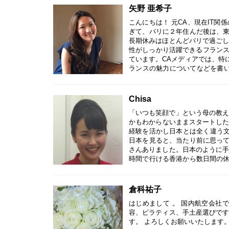
矢野 亜希子
こんにちは！ 元CA、現在IT
ぎて、パリに２年住んだ後は、
長期休みはほとんどパリで過ごし
性がしっかり活躍できるフランス
ています。CAメディアでは、特
ランスの魅力についてなどを書い
のみでしたが、現役の頃に得た
に気軽に世界各地を飛び回った
国は23カ国。現在は起業し、旅
Chisa
見つけられるWebサービス「TA
「いつも笑顔で」という母の教え
フイベントやプライベートも大
かもわからないままスタートした
そういった発信もできれば幸いで
経験を活かし日本とは全く違う文
ティブでいようと心がけていま
日本を見ると、当たり前に思っ
嬉しいです。よろしくお願いいた
さんありました。日本のように手
時間で行ける香港から数日間の
と言われるくらい旅行をしています。 
hisa主宰。
倉科祐子
はじめまして 。 国内航空会社
容、ピラティス、手土産選びです
す。 よろしくお願いいたします