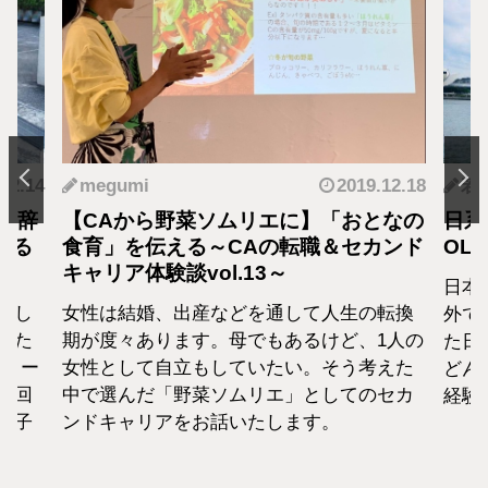
2019.12.18
若狭 遥
ら野菜ソムリエに】「おとなの
日系CAから海外OL
伝える～CAの転職＆セカンド
OLを目指した理由
験談vol.13～
日本の会社を辞めていき
、出産などを通して人生の転換
外で働くなんてハード
ります。母でもあるけど、1人の
た日系CAが、なぜ海外
自立もしていたい。そう考えた
どんな想いで海外に飛
「野菜ソムリエ」としてのセカ
経験をご紹介いたしま
アをお話いたします。