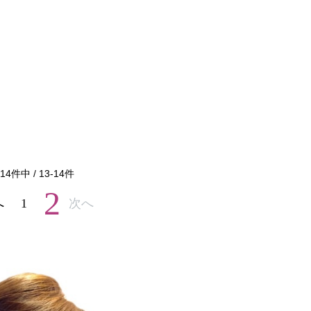
14
件中 /
13
-
14
件
2
へ
1
次へ