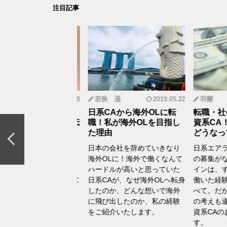
注目記事
mi
2019.12.18
若狭 遥
2019.05.22
羽蘭
から野菜ソムリエ
日系CAから海外OLに転
転職・社会
おとなの食育」を伝
職！私が海外OLを目指し
資系CA！
CAの転職＆セカン
た理由
どうなって
リア体験談vol.13～
日本の会社を辞めていきなり
日系エアラ
結婚、出産などを通し
海外OLに！海外で働くなんて
の募集がな
の転換期が度々ありま
ハードルが高いと思っていた
インは、す
でもあるけど、1人の女
日系CAが、なぜ海外OLへ転身
働いた経験
て自立もしていたい。
したのか、どんな想いで海外
べて。だか
えた中で選んだ「野菜
に飛び出したのか、私の経験
の考えも違
エ」としてのセカンド
をご紹介いたします。
資系CAの
アをお話いたします。
す。