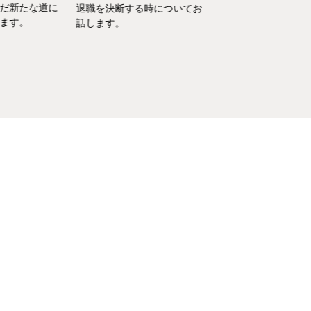
新たな道に
して働くなかで培った
退職を決断する時についてお
す。
を、家庭というフィー
話します。
活かしている筆者が、
決の一例をご紹介いた
す。