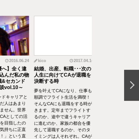
2016.06.24
kico
2017.04.14
riko
20
へ】全く違
結婚、出産、転職･･･次の
元CAの育児論！離
んだ私の物
人生に向けてCAが退職を
食べてくれない、自
&セカンド
決断する時
間を持ちたいをCA
l.10～
決
夢を叶えてCAになり、仕事も
ドキャリアと
離乳食を思うように食
順調でフライト生活を満喫！
人はあまり
れない、自分の時間を
そんなCAにも退職をする時が
せん。世界
い、部屋が散らかって
きます。定年までフライトす
Aとしての活
やるべきことが終わら
るのか、途中で違うキャリア
目指したの
い……そんな育児・家
に進むのか、家族の都合を優
持ちに正直
るなかでの悩みをCA
先して退職するのか、そのタ
」という直
決！キャビンアテンダ
イミングは人それぞれ。CAが