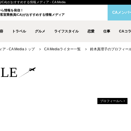
CA)がおすすめする情報メディア - CA Media
クから情報を発信！
CAメンバ
客室乗務員/CA)がおすすめする情報メディア
容
トラベル
グルメ
ライフスタイル
恋愛
仕事
CAコ
- CA Mediaトップ
CA Mediaライター一覧
鈴木真理子のプロフィー
ILE
プロフィールへ