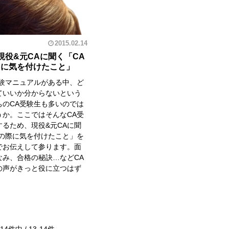
2015.02.14
現役&元CAに聞く「CA
きに気を付けたこと」
受験マニュアルがある中、ど
ていいか分からないという
ちのCA受験生も多いのでは
うか。ここではそんなCA受
するため、現役&元CAに聞
験の際に気を付けたこと」を
でお伝えして参ります。面
なみ、合格の秘訣…などCA
の声がきっと役に立つはず
14
件中 /
13
-
14
件