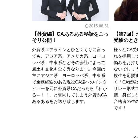
2015.08.31
【外資編】CAあるある秘話をこっ
【第7回】
そり公開！
受験のと
外資系エアラインとひとくくりに言っ
様々なCA
ても、アジア系、アメリカ系、ヨーロ
れを採用し
ッパ系、中東系などその会社によって
悩みをお持
風土も文化も全く異なります。今回は
ないでしょ
主にアジア系、ヨーロッパ系、中東系
験生を応援
で乗務経験のある現役CA達へのインタ
く「CA受
ビューを元に外資系CAだったら「わか
リレー形式
る～！！」と賛同してしまう外資系CA
接、身だし
あるあるをお送り致します。
合格者の生
です！
全