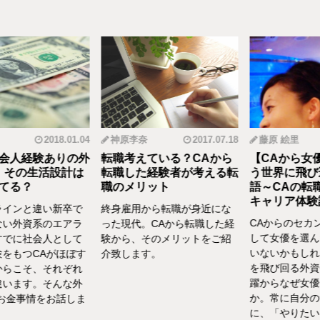
2018.01.04
神原李奈
2017.07.18
藤原 絵里
人経験ありの外
転職考えている？CAから
【CAから女優
その生活設計は
転職した経験者が考える転
う世界に飛び込
る？
職のメリット
語～CAの転職
キャリア体験談vo
インと違い新卒で
終身雇用から転職が身近にな
CAからのセカン
い外資系のエアラ
った現代。CAから転職した経
して女優を選んだ
でに社会人として
験から、そのメリットをご紹
いないかもしれま
をもつCAがほぼす
介致します。
を飛び回る外資C
らこそ、それぞれ
躍からなぜ女優を
います。そんな外
か。常に自分の気
お金事情をお話しま
に、「やりたい！