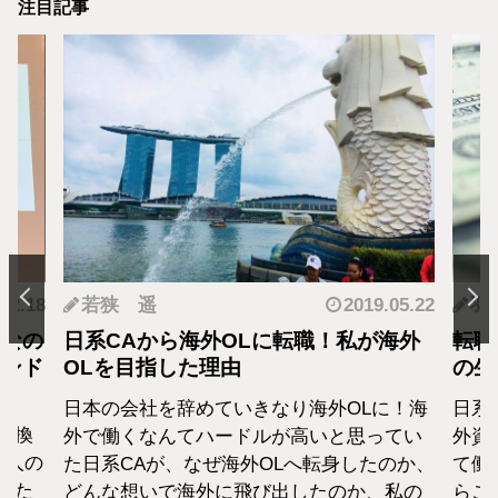
注目記事
.12.18
若狭 遥
2019.05.22
羽
となの
日系CAから海外OLに転職！私が海外
転職
カンド
OLを目指した理由
の生
日本の会社を辞めていきなり海外OLに！海
日系
転換
外で働くなんてハードルが高いと思ってい
外資
1人の
た日系CAが、なぜ海外OLへ転身したのか、
て働
えた
どんな想いで海外に飛び出したのか、私の
らこ