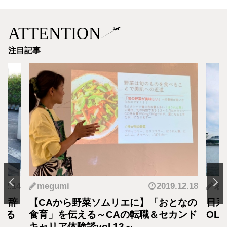
ATTENTION
注目記事
2019.12.18
若狭 遥
菜ソムリエに】「おとなの
日系CAから海外OLに転
る～CAの転職＆セカンド
OLを目指した理由
vol.13～