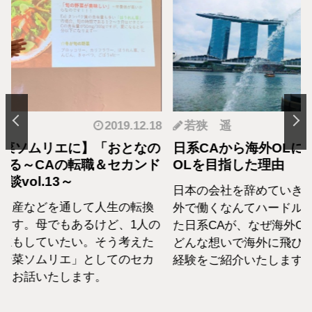
.12.18
若狭 遥
2019.05.22
羽
となの
日系CAから海外OLに転職！私が海外
転職
カンド
OLを目指した理由
の生
日本の会社を辞めていきなり海外OLに！海
日系
転換
外で働くなんてハードルが高いと思ってい
外資
1人の
た日系CAが、なぜ海外OLへ転身したのか、
て働
えた
どんな想いで海外に飛び出したのか、私の
らこ
セカ
経験をご紹介いたします。
な外