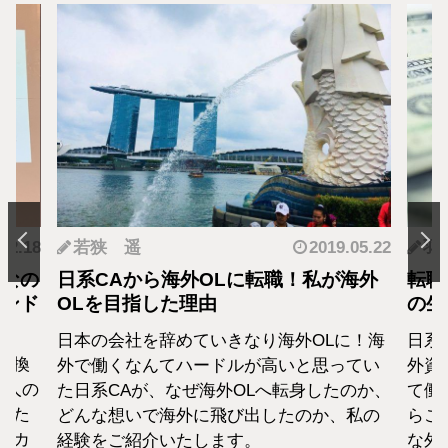
.12.18
若狭 遥
2019.05.22
羽
となの
日系CAから海外OLに転職！私が海外
転職
カンド
OLを目指した理由
の生
日本の会社を辞めていきなり海外OLに！海
日系
転換
外で働くなんてハードルが高いと思ってい
外資
1人の
た日系CAが、なぜ海外OLへ転身したのか、
て働
えた
どんな想いで海外に飛び出したのか、私の
らこ
セカ
経験をご紹介いたします。
な外