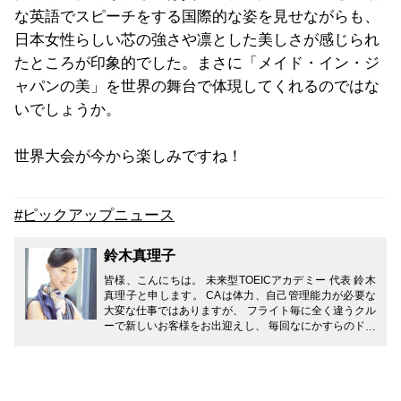
な英語でスピーチをする国際的な姿を見せながらも、
日本女性らしい芯の強さや凛とした美しさが感じられ
たところが印象的でした。まさに「メイド・イン・ジ
ャパンの美」を世界の舞台で体現してくれるのではな
いでしょうか。
世界大会が今から楽しみですね！
#ピックアップニュース
鈴木真理子
皆様、こんにちは。 未来型TOEICアカデミー 代表 鈴木
真理子と申します。 CAは体力、自己管理能力が必要な
大変な仕事ではありますが、 フライト毎に全く違うクル
ーで新しいお客様をお出迎えし、 毎回なにかすらのドラ
マが待っているとてもエキサイティングな職業です。 私
は外資系エアライン3社に乗務した経験を元に主に 英語
関連、CA受験、美容法を担当します。 読者の皆さんが
CAの世界を身近に感じ 少しでも心に届くメッセージを