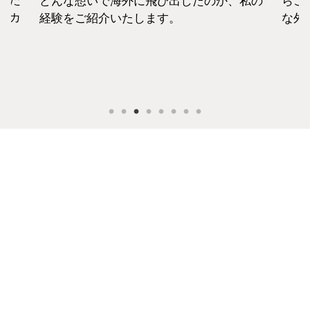
えた
どんな想いで海外に飛び出したのか、私の
らこ
セカ
経験をご紹介いたします。
な外