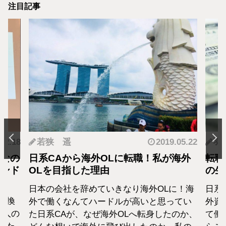
注目記事
.12.18
若狭 遥
2019.05.22
羽
となの
日系CAから海外OLに転職！私が海外
転職
カンド
OLを目指した理由
の生
日本の会社を辞めていきなり海外OLに！海
日系
転換
外で働くなんてハードルが高いと思ってい
外資
1人の
た日系CAが、なぜ海外OLへ転身したのか、
て働