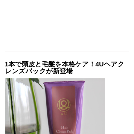
1本で頭皮と毛髪を本格ケア！4Uヘアク
レンズパックが新登場