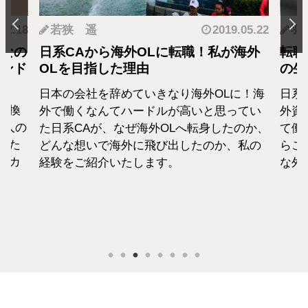
.12.18
若狭 遥
2019.05.22
羽
となの
日系CAから海外OLに転職！私が海外
転職
カンド
OLを目指した理由
の生
日本の会社を辞めていきなり海外OLに！海
日系
転換
外で働くなんてハードルが高いと思ってい
外資
1人の
た日系CAが、なぜ海外OLへ転身したのか、
て働
えた
どんな想いで海外に飛び出したのか、私の
らこ
セカ
経験をご紹介いたします。
な外