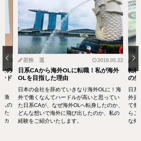
.05.22
羽蘭
2018.01.04
神
が海外
転職・社会人経験ありの外資系CA！そ
転
の生活設計はどうなってる？
者
に！海
日系エアラインと違い新卒での募集がない
終身
ってい
外資系のエアラインは、すでに社会人とし
か
たのか、
て働いた経験をもつCAがほぼすべて。だか
紹
、私の
らこそ、それぞれの考えも違います。そん
な外資系CAのお金事情をお話します。