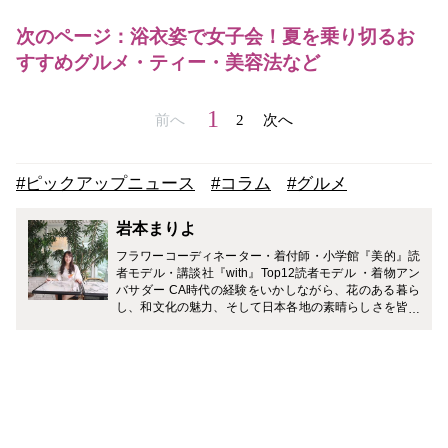
次のページ：浴衣姿で女子会！夏を乗り切るお
すすめグルメ・ティー・美容法など
1
前へ
2
次へ
#ピックアップニュース
#コラム
#グルメ
岩本まりよ
フラワーコーディネーター・着付師・小学館『美的』読
者モデル・講談社『with』Top12読者モデル ・着物アン
バサダー CA時代の経験をいかしながら、花のある暮ら
し、和文化の魅力、そして日本各地の素晴らしさを皆さ
まにご紹介していきたいと思っています。最近ではヨー
ロッパや中東で"日本文化"が注目され始めています。世
界から愛される日本の美しさ、日本の伝統文化。そして
進化を続けながら受け継がれている伝統技術。私も日本
人として、場所・食・ものなどの日本の良さをしっかり
味わいながら、素敵な日本の良さを皆様に発信していき
たいなと思っています。