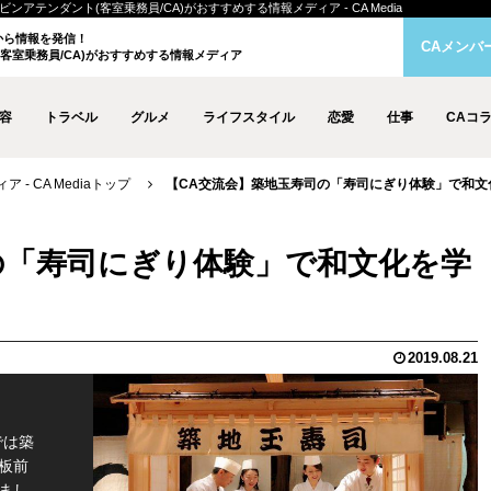
アテンダント(客室乗務員/CA)がおすすめする情報メディア - CA Media
クから情報を発信！
CAメンバ
客室乗務員/CA)がおすすめする情報メディア
容
トラベル
グルメ
ライフスタイル
恋愛
仕事
CAコ
- CA Mediaトップ
【CA交流会】築地玉寿司の「寿司にぎり体験」で和文
の「寿司にぎり体験」で和文化を学
2019.08.21
では築
板前
まし