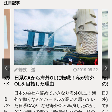
注目記事
.12.18
若狭 遥
2019.05.22
羽
となの
日系CAから海外OLに転職！私が海外
転職
カンド
OLを目指した理由
の生
日本の会社を辞めていきなり海外OLに！海
日系
転換
外で働くなんてハードルが高いと思ってい
外資
1人の
た日系CAが、なぜ海外OLへ転身したのか、
て働
えた
どんな想いで海外に飛び出したのか、私の
らこ