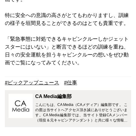
特に安全への意識の高さがとてもわかりますし、訓練
の様子を垣間見ることができるのはとても貴重です。
「緊急事態に対処できるキャビンクルーしかジェット
スターにはいない」と断言できるほどの訓練を重ね、
日々の安全運航を担うキャビンクルーの想いをぜひ動
画でご覧になってみてください。
#ピックアップニュース
#仕事
CA Media編集部
こんにちは、CA Media（CAメディア）編集部です。 こ
の度は当サイトへアクセス頂き誠にありがとうございま
す。CA Media編集部では、当サイト登録CAメンバー
（現役＆元キャビンアテンダント）と共に様々な情報を
お届けさせて頂きます。 どうぞよろしくお願い致しま
す。