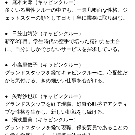
● 庭本太郎（キャビンクルー）
多くいる男性クルーの中でも、一際几帳面な性格。
ジ
ェットスターの顔として日々丁寧に業務に取り組む。
● 日笠山靖弥（キャビンクルー）
新卒3年目。学生時代の空手で培った精神力を土台
に、
自分にしかできないサービスを探求している。
● 小高里依子（キャビンクルー）
グランドスタッフを経てキャビンクルーに。
心配性だ
から気付ける、きめ細かい仕事を心がける。
● 矢野沙也加（キャビンクルー）
グランドスタッフを経て現職。
好奇心旺盛でアクティ
ブな性格を生かし、新しい挑戦をし続ける。
● 湯浅里美（キャビンクルー）
グランドスタッフを経て現職。
保安要員であることの