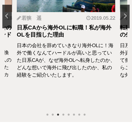
.12.18
若狭 遥
2019.05.22
羽
となの
日系CAから海外OLに転職！私が海外
転職
カンド
OLを目指した理由
の生
日本の会社を辞めていきなり海外OLに！海
日系
転換
外で働くなんてハードルが高いと思ってい
外資
1人の
た日系CAが、なぜ海外OLへ転身したのか、
て働
えた
どんな想いで海外に飛び出したのか、私の
らこ
セカ
経験をご紹介いたします。
な外