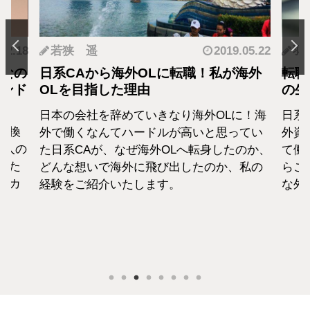
.12.18
若狭 遥
2019.05.22
羽
となの
日系CAから海外OLに転職！私が海外
転職
カンド
OLを目指した理由
の生
日本の会社を辞めていきなり海外OLに！海
日系
転換
外で働くなんてハードルが高いと思ってい
外資
1人の
た日系CAが、なぜ海外OLへ転身したのか、
て働
えた
どんな想いで海外に飛び出したのか、私の
らこ
セカ
経験をご紹介いたします。
な外