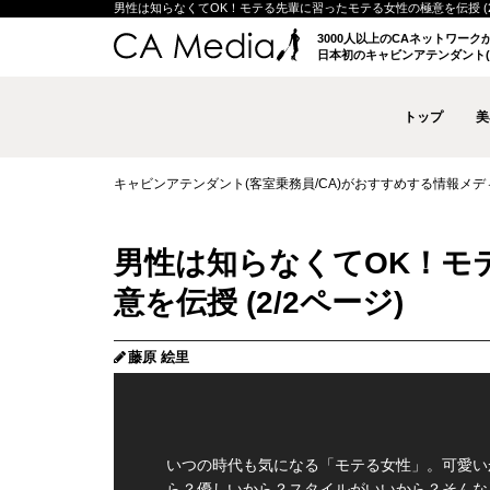
男性は知らなくてOK！モテる先輩に習ったモテる女性の極意を伝授 (2/2ペ
3000人以上のCAネットワー
日本初のキャビンアテンダント(
トップ
美
キャビンアテンダント(客室乗務員/CA)がおすすめする情報メディア 
男性は知らなくてOK！モ
意を伝授 (2/2ページ)
藤原 絵里
いつの時代も気になる「モテる女性」。可愛い
ら？優しいから？スタイルがいいから？そんな