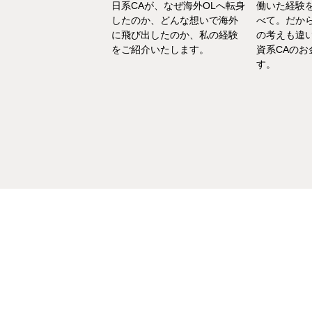
でもあるけど、1人の女
日系CAが、なぜ海外OLへ転身
働いた経験
て自立もしていたい。
したのか、どんな想いで海外
べて。だか
えた中で選んだ「野菜
に飛び出したのか、私の経験
の考えも違
エ」としてのセカンド
をご紹介いたします。
資系CAの
アをお話いたします。
す。