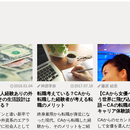
2018.01.04
神原李奈
2017.07.18
藤原 絵里
人経験ありの外
転職考えている？CAから
【CAから女優
その生活設計は
転職した経験者が考える転
う世界に飛び込
る？
職のメリット
語～CAの転職
キャリア体験談vo
インと違い新卒で
終身雇用から転職が身近にな
CAからのセカン
い外資系のエアラ
った現代。CAから転職した経
して女優を選んだ
でに社会人として
験から、そのメリットをご紹