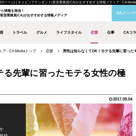
ージ) | キャビンアテンダント(客室乗務員/CA)がおすすめする情報メディア - CA Medi
クから情報を発信！
CAメンバ
客室乗務員/CA)がおすすめする情報メディア
容
トラベル
グルメ
ライフスタイル
恋愛
仕事
CAコ
- CA Mediaトップ
恋愛
男性は知らなくてOK！モテる先輩に習ったモテ
テる先輩に習ったモテる女性の極
2017.09.04
か
単純