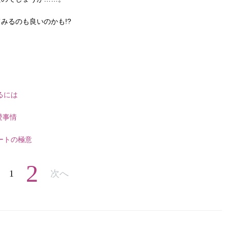
みるのも良いのかも!?
るには
愛事情
ートの極意
2
1
次へ