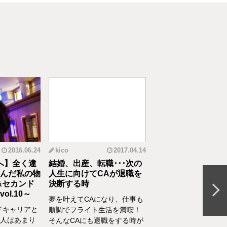
2016.06.24
kico
2017.04.14
riko
20
へ】全く違
結婚、出産、転職･･･次の
元CAの育児論！離
んだ私の物
人生に向けてCAが退職を
食べてくれない、自
&セカンド
決断する時
間を持ちたいをCA
l.10～
決
夢を叶えてCAになり、仕事も
ドキャリアと
離乳食を思うように食
順調でフライト生活を満喫！
人はあまり
れない、自分の時間を
そんなCAにも退職をする時が