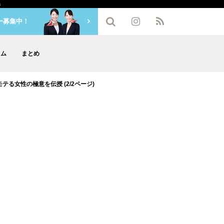
a
ー募集中！
ラム
まとめ
る女性の極意を伝授 (2/2ページ)