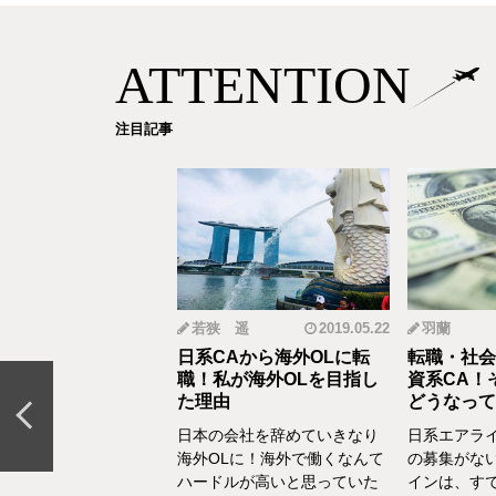
ATTENTION
注目記事
mi
2019.12.18
若狭 遥
2019.05.22
羽蘭
から野菜ソムリエ
日系CAから海外OLに転
転職・社会
おとなの食育」を伝
職！私が海外OLを目指し
資系CA！
CAの転職＆セカン
た理由
どうなって
リア体験談vol.13～
日本の会社を辞めていきなり
日系エアラ
結婚、出産などを通し
海外OLに！海外で働くなんて
の募集がな
の転換期が度々ありま
ハードルが高いと思っていた
インは、す