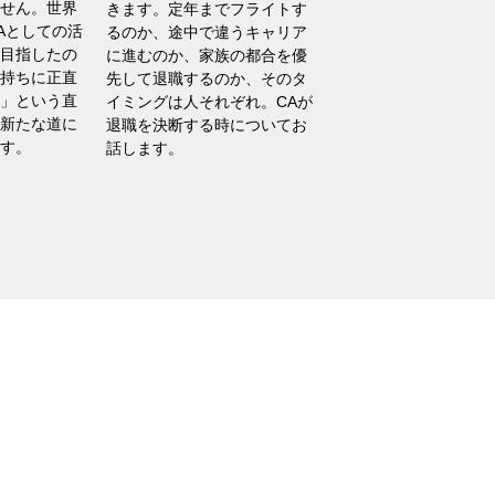
せん。世界
い、部屋が散らかって
きます。定年までフライトす
Aとしての活
やるべきことが終わら
るのか、途中で違うキャリア
目指したの
い……そんな育児・家
に進むのか、家族の都合を優
持ちに正直
るなかでの悩みをCA
先して退職するのか、そのタ
」という直
決！キャビンアテンダ
イミングは人それぞれ。CAが
新たな道に
して働くなかで培った
退職を決断する時についてお
す。
を、家庭というフィー
話します。
活かしている筆者が、
決の一例をご紹介いた
す。