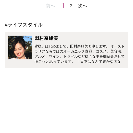
1
前へ
2
次へ
#ライフスタイル
田村奈緒美
皆様、はじめまして。田村奈緒美と申します。 オースト
ラリアならではのオーガニック食品、コスメ、美容法、
グルメ、ワイン、トラベルなど様々な事を御紹介させて
頂こうと思っています。 「日本はなんて豊かな国なん
だ！何でもある！」と帰国する度に感動します。残念な
がらこちらではそうはいきません。日本の食材も手に入
るのは限られていますし、素晴らしいレストランやブラ
ンドの数も日本とは比べ物にならないくらい少ない、と
いうのが現状です。 しかし、日本では馴染みの無いもの
もまだまだ沢山あります。そういったオーストラリアの
トレンドや新しい発見を南半球から皆様にお届け致しま
す。 どうぞ宜しく御願い致します。