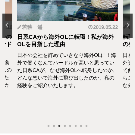
.12.18
若狭 遥
2019.05.22
羽
となの
日系CAから海外OLに転職！私が海外
転職
カンド
OLを目指した理由
の生
日本の会社を辞めていきなり海外OLに！海
日系
転換
外で働くなんてハードルが高いと思ってい
外資
1人の
た日系CAが、なぜ海外OLへ転身したのか、
て働
えた
どんな想いで海外に飛び出したのか、私の
らこ
セカ
経験をご紹介いたします。
な外