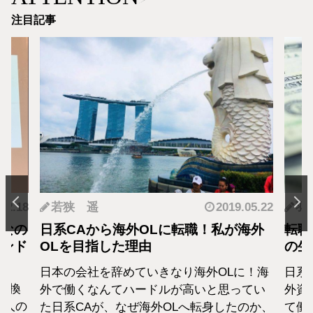
注目記事
.12.18
若狭 遥
2019.05.22
羽
となの
日系CAから海外OLに転職！私が海外
転職
カンド
OLを目指した理由
の生
日本の会社を辞めていきなり海外OLに！海
日系
転換
外で働くなんてハードルが高いと思ってい
外資
1人の
た日系CAが、なぜ海外OLへ転身したのか、
て働