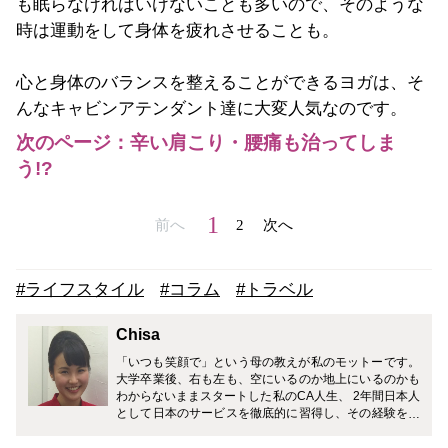
も眠らなければいけないことも多いので、そのような
時は運動をして身体を疲れさせることも。
心と身体のバランスを整えることができるヨガは、そ
んなキャビンアテンダント達に大変人気なのです。
次のページ：辛い肩こり・腰痛も治ってしま
う!?
1
前へ
2
次へ
#ライフスタイル
#コラム
#トラベル
Chisa
「いつも笑顔で」という母の教えが私のモットーです。
大学卒業後、右も左も、空にいるのか地上にいるのかも
わからないままスタートした私のCA人生、 2年間日本人
として日本のサービスを徹底的に習得し、その経験を活
かし日本とは全く違う文化の香港の会社で日本人客室乗
務員として4年間乗務しました。 香港から日本を見る