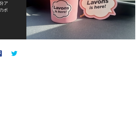
分ア
のポ