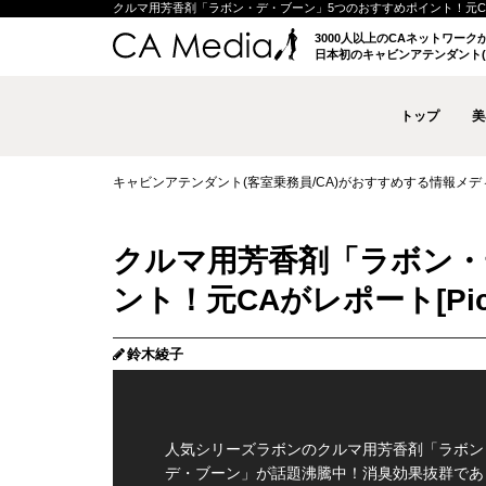
クルマ用芳香剤「ラボン・デ・ブーン」5つのおすすめポイント！元CAがレポ
3000人以上のCAネットワー
日本初のキャビンアテンダント(
トップ
美
キャビンアテンダント(客室乗務員/CA)がおすすめする情報メディア 
クルマ用芳香剤「ラボン・
ント！元CAがレポート
鈴木綾子
人気シリーズラボンのクルマ用芳香剤「ラボン
デ・ブーン」が話題沸騰中！消臭効果抜群であ