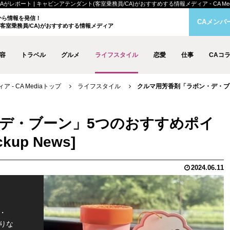
ート | キャビンアテンダント(客室乗務員/CA)がおすすめする情報メディア - CA Med
クから情報を発信！
CAメンバ
客室乗務員/CA)がおすすめする情報メディア
容
トラベル
グルメ
ライフスタイル
恋愛
仕事
CAコ
- CA Mediaトップ
ライフスタイル
クルマ用芳香剤「ラボン・デ・ブ
デ・ブーン」5つのおすすめポイ
2024.06.11
・
りな