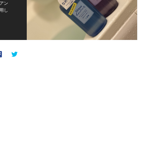
アン
用し