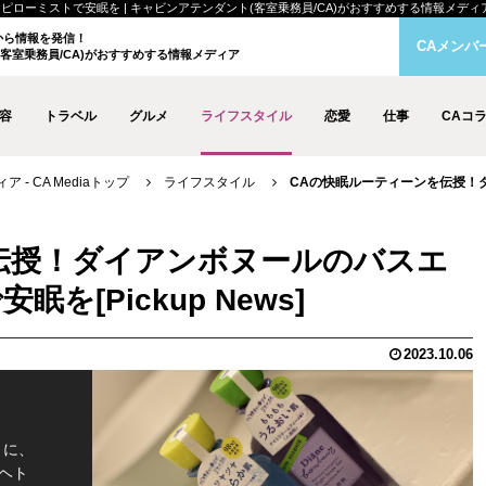
ミストで安眠を | キャビンアテンダント(客室乗務員/CA)がおすすめする情報メディア - C
クから情報を発信！
CAメンバ
客室乗務員/CA)がおすすめする情報メディア
容
トラベル
グルメ
ライフスタイル
恋愛
仕事
CAコ
- CA Mediaトップ
ライフスタイル
CAの快眠ルーティーンを伝授！
伝授！ダイアンボヌールのバスエ
で安眠を
2023.10.06
うに、
ヘト