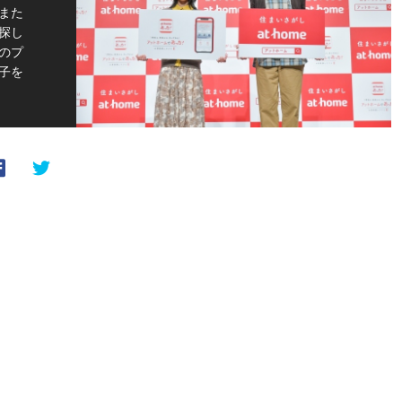
また
探し
のプ
子を