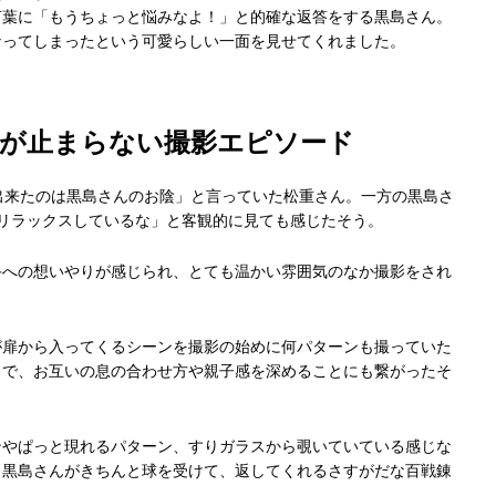
言葉に「もうちょっと悩みなよ！」と的確な返答をする黒島さん。
なってしまったという可愛らしい一面を見せてくれました。
が止まらない撮影エピソード
出来たのは黒島さんのお陰」と言っていた松重さん。一方の黒島さ
リラックスしているな」と客観的に見ても感じたそう。
手への想いやりが感じられ、とても温かい雰囲気のなか撮影をされ
が扉から入ってくるシーンを撮影の始めに何パターンも撮っていた
とで、お互いの息の合わせ方や親子感を深めることにも繋がったそ
ンやぱっと現れるパターン、すりガラスから覗いていている感じな
も黒島さんがきちんと球を受けて、返してくれるさすがだな百戦錬