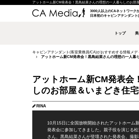
アットホーム新CM発表会！黒島結菜さんの理想の一人暮らしのお部屋＆いま
3000人以上のCAネットワー
日本初のキャビンアテンダント(
トップ
美
キャビンアテンダント(客室乗務員/CA)がおすすめする情報メディア 
アットホーム新CM発表会！黒島結菜さんの理想の一人暮
アットホーム新CM発表会
しのお部屋＆いまどき住宅
RINA
10月15日に全国放映開始されたアットホーム新
発表会に参加してきました。親子役を演じる松
さん、黒島結菜さんが登壇された発表会。撮影