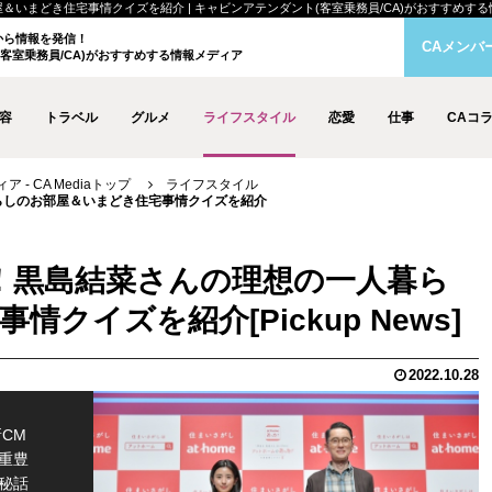
どき住宅事情クイズを紹介 | キャビンアテンダント(客室乗務員/CA)がおすすめする情報メデ
クから情報を発信！
CAメンバ
客室乗務員/CA)がおすすめする情報メディア
容
トラベル
グルメ
ライフスタイル
恋愛
仕事
CAコ
- CA Mediaトップ
ライフスタイル
らしのお部屋＆いまどき住宅事情クイズを紹介
！黒島結菜さんの理想の一人暮ら
事情クイズを紹介
2022.10.28
CM
重豊
秘話