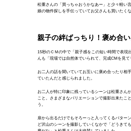
松重さんの「買っちゃおうかなあー」と少々軽い
娘の物件探しを手伝っていてお父さんも買いたく
親子の絆ばっちり！褒め合い
15秒のＣＭの中で「親子感をこの短い時間で表現
んも「現場では自然体でいられて、完成CMを見て
お二人の話を聞いていてお互いに褒め合ったり相
ていたんだと感じられました。
お二人が特に印象に残っているシーンは松重さん
こと。さまざまなバリエーションで撮影出来たこ
う。
扉から出るだけでもそろーっと入ってくるパター
ど沢山のシーンを撮影していくなかで「どうきて
磨だな」と松重さんは大絶賛していました。