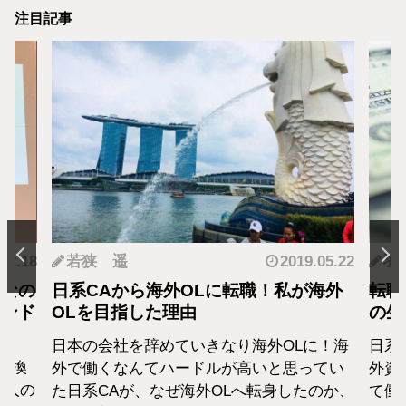
注目記事
.12.18
若狭 遥
2019.05.22
羽
となの
日系CAから海外OLに転職！私が海外
転職
カンド
OLを目指した理由
の生
日本の会社を辞めていきなり海外OLに！海
日系
転換
外で働くなんてハードルが高いと思ってい
外資
1人の
た日系CAが、なぜ海外OLへ転身したのか、
て働