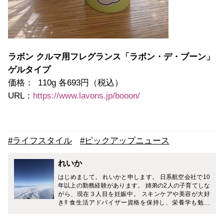
ラボン クルマ用フレグランス「ラボン・デ・ブーン」
ゲルタイプ
価格： 110g 各693円（税込）
URL：
https://www.lavons.jp/booon/
#ライフスタイル
#ピックアップニュース
れいか
はじめまして。 れいかと申します。 日系航空会社で10
年以上の勤務経験があります。 姉弟の2人の子育てしな
がら、現在３人目を妊娠中。 スキンケアや美容が大好
き‼︎ 食生活アドバイザー資格を保持し、栄養学も勉強
中。 各国の美味しい食べ物やお酒も大好きです。 子育
て、旅について、美容や健康について書いていきたいで