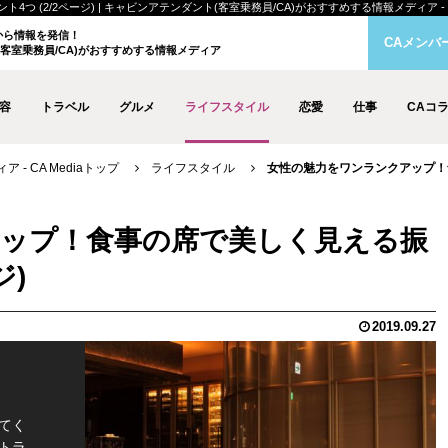
2/2ページ) | キャビンアテンダント(客室乗務員/CA)がおすすめする情報メディア - CA 
クから情報を発信！
CAメンバ
客室乗務員/CA)がおすすめする情報メディア
容
トラベル
グルメ
ライフスタイル
恋愛
仕事
CAコ
- CA Mediaトップ
ライフスタイル
女性の魅力をワンランクアップ！食
ップ！食事の席で美しく見える振
ジ)
2019.09.27
てく
トラ