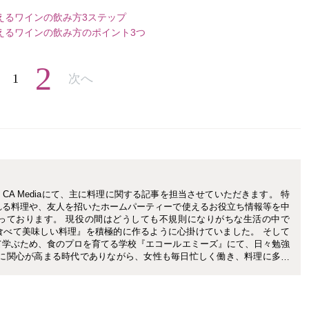
えるワインの飲み方3ステップ
えるワインの飲み方のポイント3つ
2
1
次へ
A Mediaにて、主に料理に関する記事を担当させていただきます。 特
れる料理や、友人を招いたホームパーティーで使えるお役立ち情報等を中
っております。 現役の間はどうしても不規則になりがちな生活の中で
食べて美味しい料理』を積極的に作るように心掛けていました。 そして
て学ぶため、食のプロを育てる学校『エコールエミーズ』にて、日々勉強
全に関心が高まる時代でありながら、女性も毎日忙しく働き、料理に多く
だと思います。そんな皆様でも、家に帰ったらすぐに“いただきます”が
等を楽しくご紹介していきたいと思います。どうぞ宜しくお願い致しま