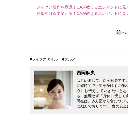
メイクと所作を意識！CAが教えるエレガントに見
姿勢や目線で変わる！CAが教えるエレガントに見
前へ
#ライフスタイル
#グルメ
西岡麻央
はじめまして、西岡麻央です。C
に短時間で手間をかけずに作
心にお伝えしていきたいと思
も、無理せず『身体に優しく
現在は、多方面から食につい
に励んでおります。 食の安
の時間をかけられないのも現実
言えるような簡単便利な料理
す。