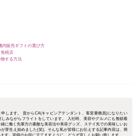
機内販売ギフトの選び方
中免税店
い物する方法
iと申します。 昔からCA(キャビンアテンダント、客室乗務員)になりたい
楽しみながらフライトをしています。 入社時、美容やグルメにも無頓着
一緒に働く先輩方の素敵な美容法や美容グッズ、ステイ先での美味しいお
が芽生え始めました(笑)。そんな私が皆様にお伝えする記事内容は、簡
います。皆様のお役に立てますように。どうぞ宜しくお願い致します。