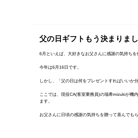
父の日ギフトもう決まりま
6月といえば、大好きなお父さんに感謝の気持ちを
今年は
6
月
16
日です。
しかし、「父の日は何をプレゼントすればいいか
ここでは、現役
CA
(客室乗務員)の瑞希
mizuki
が機
ます。
お父さんに日頃の感謝の気持ちを贈って喜んでも