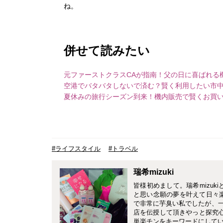
ね。
併せて読みたい
元ファーストクラスCAが指南！父の日に喜ばれる
空港でバタバタしないで済む？賢く利用したい市
夏休みの旅行シーズン到来！機内販売で賢くお買
#ライフスタイル
#トラベル
瑞希mizuki
皆様初めまして。瑞希mizuk
と思い念願の夢を叶えて日々
で非常に芋臭い私でしたが、
店を伝授して頂きやっと探究心
単楽チンをキーワードにして