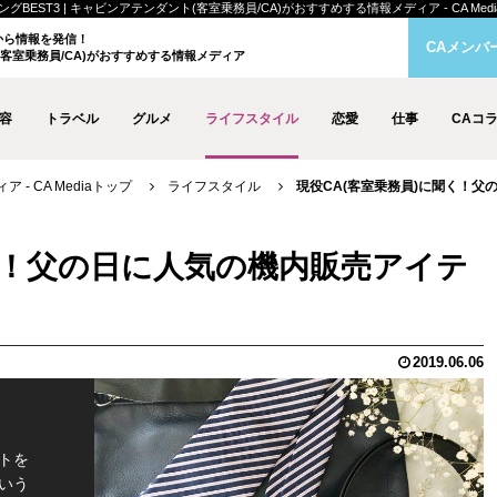
ST3 | キャビンアテンダント(客室乗務員/CA)がおすすめする情報メディア - CA Medi
クから情報を発信！
CAメンバ
客室乗務員/CA)がおすすめする情報メディア
容
トラベル
グルメ
ライフスタイル
恋愛
仕事
CAコ
- CA Mediaトップ
ライフスタイル
現役CA(客室乗務員)に聞く！父
く！父の日に人気の機内販売アイテ
2019.06.06
トを
いう