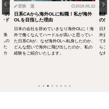
.12.18
若狭 遥
2019.05.22
羽
となの
日系CAから海外OLに転職！私が海外
転職
カンド
OLを目指した理由
の生
日本の会社を辞めていきなり海外OLに！海
日系
転換
外で働くなんてハードルが高いと思ってい
外資
1人の
た日系CAが、なぜ海外OLへ転身したのか、
て働
えた
どんな想いで海外に飛び出したのか、私の
らこ
セカ
経験をご紹介いたします。
な外