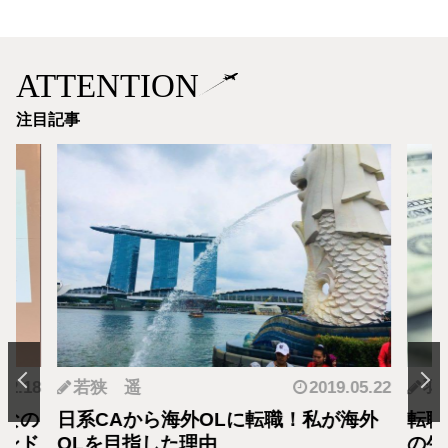
ATTENTION
注目記事
.12.18
若狭 遥
2019.05.22
羽
となの
日系CAから海外OLに転職！私が海外
転職
カンド
OLを目指した理由
の生