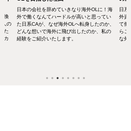
日本の会社を辞めていきなり海外OLに！海
日系
転換
外で働くなんてハードルが高いと思ってい
外資
1人の
た日系CAが、なぜ海外OLへ転身したのか、
て働
えた
どんな想いで海外に飛び出したのか、私の
らこ
セカ
経験をご紹介いたします。
な外