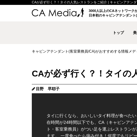
CAが必ず行く？！タイの人気レストランをご紹介 | キャビンアテンダント(
3000人以上のCAネットワー
日本初のキャビンアテンダント(
トップ
美
キャビンアテンダント(客室乗務員/CA)がおすすめする情報メディア 
CAが必ず行く？！タイの
目野 早耶子
タイに行くなら、おいしいタイ料理が食べたい
在時間が24時間以下でも、CA（キャビンアテ
ト・客室乗務員）がつい足を運ぶレストランが
ます。 一度食べたら病み付き！何度でもリピ