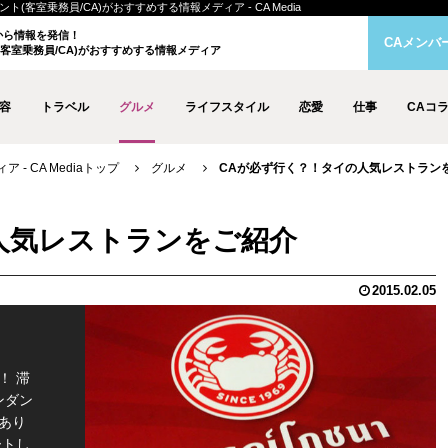
客室乗務員/CA)がおすすめする情報メディア - CA Media
クから情報を発信！
CAメンバ
客室乗務員/CA)がおすすめする情報メディア
容
トラベル
グルメ
ライフスタイル
恋愛
仕事
CAコ
- CA Mediaトップ
グルメ
CAが必ず行く？！タイの人気レストラン
人気レストランをご紹介
2015.02.05
！ 滞
ンダン
あり
ートし