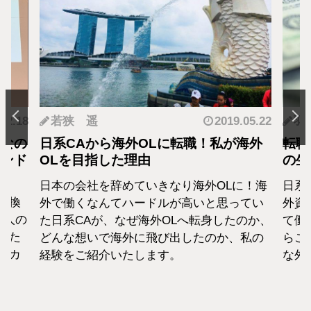
.12.18
若狭 遥
2019.05.22
羽
となの
日系CAから海外OLに転職！私が海外
転職
カンド
OLを目指した理由
の生
日本の会社を辞めていきなり海外OLに！海
日系
転換
外で働くなんてハードルが高いと思ってい
外資
1人の
た日系CAが、なぜ海外OLへ転身したのか、
て働
えた
どんな想いで海外に飛び出したのか、私の
らこ
セカ
経験をご紹介いたします。
な外